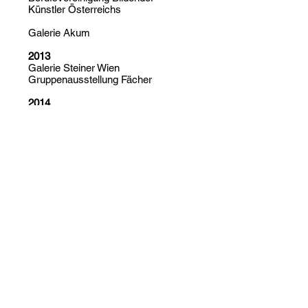
Künstler Österreichs
Galerie Akum
2013
Galerie Steiner Wien
Gruppenausstellung Fächer
2014
Kunstraum Ringstassen Galerien
Gruppenausstellung Fächer
2015
Wasserturm
Gruppenausstellung Fächer
Kunstraum Ringstrassen Galerien
Gruppenausstellung Fächer
2016
Galerie Artopia
Gruppenausstellung der
Kunstgruppe "Der Fächer"
2018
Galeria Chiesa di San Pietro;